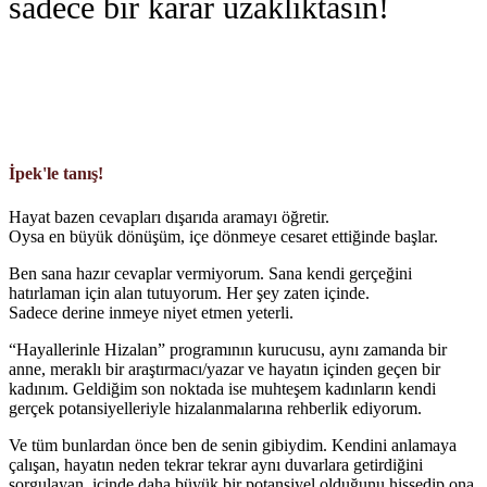
sadece bir karar uzaklıktasın!
İpek'le tanış!
Hayat bazen cevapları dışarıda aramayı öğretir.
Oysa en büyük dönüşüm, içe dönmeye cesaret ettiğinde başlar.
Ben sana hazır cevaplar vermiyorum. Sana kendi gerçeğini
hatırlaman için alan tutuyorum. Her şey zaten içinde.
Sadece derine inmeye niyet etmen yeterli.
“Hayallerinle Hizalan” programının kurucusu, aynı zamanda bir
anne, meraklı bir araştırmacı/yazar ve hayatın içinden geçen bir
kadınım. Geldiğim son noktada ise muhteşem kadınların kendi
gerçek potansiyelleriyle hizalanmalarına rehberlik ediyorum.
Ve tüm bunlardan önce ben de senin gibiydim. Kendini anlamaya
çalışan, hayatın neden tekrar tekrar aynı duvarlara getirdiğini
sorgulayan, içinde daha büyük bir potansiyel olduğunu hissedip ona