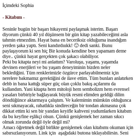
İçimdeki Sophia
- Kitabım -
Seninle bugün bir başarı hikayemi paylaşmak isterim. Başarı
diyorum çünkü 40 yıl düşünsem bir gün kitap yazabileceğimi asla
tahmin etmezdim. Hayat bana en beceriksiz olduğuma inandığım
yerden şaka yaptı. Seni kandırdıııkk! 🙂 dedi sanki. Bunu
paylaşıyorum ki sen hiç Bir konuda kendine ben yapamam deme
diye.. çünkü hayat gerçekten çok şakacı olabiliyor.
Peki bu kitapta neyi mi anlattım? Varoluşu, yaşamı, yaşamda
devinen enerjileri ve bu yaşam deneyiminin bizden neler
beklediğini. Tüm renklerimizle özgürce parlayabilmemiz için
nerelere bakmamız gerektiğini de ilave ettim. Tüm bunları anlatırken
dehb in bana kattığı süper güç olan çoklu bakış açılarımı da
kullandım. Yani kitapta hem mitoloji hem sembolizm hem evrensel
yasaları birbiriyle bağlayarak büyük resmi elimden geldiği dilim
döndüğünce aktarmaya çalıştım. Ve kalemimin mümkün olduğunca
seni sıkmayacak, rahatlıkla sindireceğin bir tondan akmasına çok
dikkat ettim ki sen bir yandan keyifle kahveni yudumlarken kitabım
da bu keyfine eşlikçi olsun. Çünkü genişlemek her zaman sıkıcı
olmak zorunda değil öyle değil mi?
Amacı öğretmek değil birlikte genişlemek olan kitabımı okuman için
sabırsızlanıyorum. Link için aşağıdaki butona tıklayabilirsin. Seni