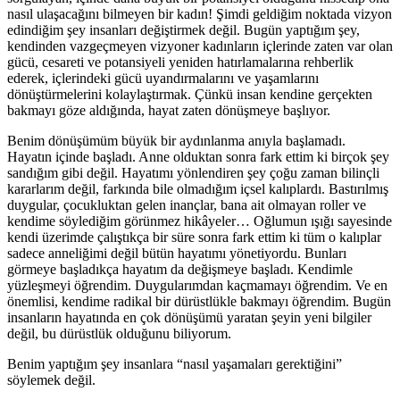
nasıl ulaşacağını bilmeyen bir kadın! Şimdi geldiğim noktada vizyon
edindiğim şey insanları değiştirmek değil. Bugün yaptığım şey,
kendinden vazgeçmeyen vizyoner kadınların içlerinde zaten var olan
gücü, cesareti ve potansiyeli yeniden hatırlamalarına rehberlik
ederek, içlerindeki gücü uyandırmalarını ve yaşamlarını
dönüştürmelerini kolaylaştırmak. Çünkü insan kendine gerçekten
bakmayı göze aldığında, hayat zaten dönüşmeye başlıyor.
Benim dönüşümüm büyük bir aydınlanma anıyla başlamadı.
Hayatın içinde başladı. Anne olduktan sonra fark ettim ki birçok şey
sandığım gibi değil. Hayatımı yönlendiren şey çoğu zaman bilinçli
kararlarım değil, farkında bile olmadığım içsel kalıplardı. Bastırılmış
duygular, çocukluktan gelen inançlar, bana ait olmayan roller ve
kendime söylediğim görünmez hikâyeler… Oğlumun ışığı sayesinde
kendi üzerimde çalıştıkça bir süre sonra fark ettim ki tüm o kalıplar
sadece anneliğimi değil bütün hayatımı yönetiyordu. Bunları
görmeye başladıkça hayatım da değişmeye başladı. Kendimle
yüzleşmeyi öğrendim. Duygularımdan kaçmamayı öğrendim. Ve en
önemlisi, kendime radikal bir dürüstlükle bakmayı öğrendim. Bugün
insanların hayatında en çok dönüşümü yaratan şeyin yeni bilgiler
değil, bu dürüstlük olduğunu biliyorum.
Benim yaptığım şey insanlara “nasıl yaşamaları gerektiğini”
söylemek değil.